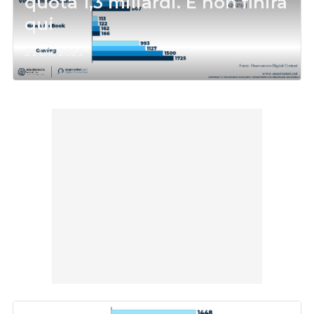
quota 1,3 miliardi. E non finirà
qui
21 Dic 2021