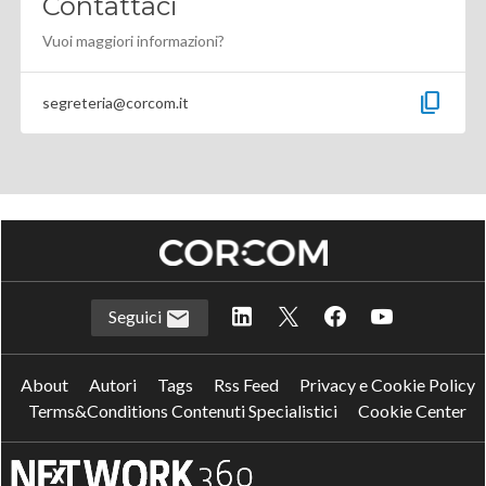
Contattaci
Vuoi maggiori informazioni?
content_copy
segreteria@corcom.it
Seguici
About
Autori
Tags
Rss Feed
Privacy e Cookie Policy
Terms&Conditions Contenuti Specialistici
Cookie Center