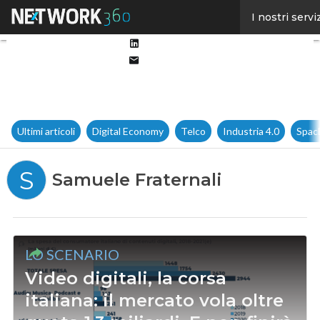
Facebook
I nostri servi
Twitter
Linkedin
Email
Ultimi articoli
Digital Economy
Telco
Industria 4.0
Spac
S
Samuele Fraternali
LO SCENARIO
Video digitali, la corsa
italiana: il mercato vola oltre