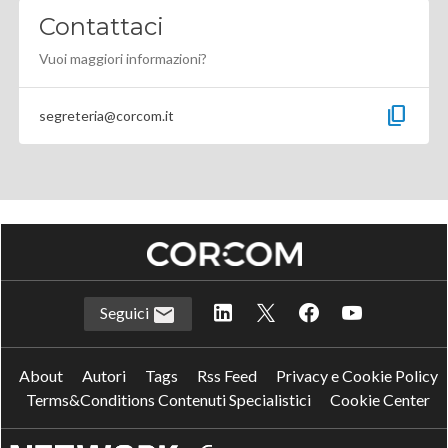
Contattaci
Vuoi maggiori informazioni?
content_copy
segreteria@corcom.it
Seguici
About
Autori
Tags
Rss Feed
Privacy e Cookie Policy
Terms&Conditions Contenuti Specialistici
Cookie Center