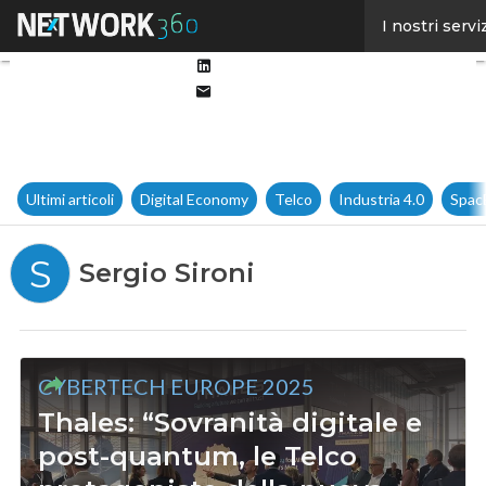
Facebook
I nostri servi
Twitter
Linkedin
Email
Ultimi articoli
Digital Economy
Telco
Industria 4.0
Spac
S
Sergio Sironi
CYBERTECH EUROPE 2025
Thales: “Sovranità digitale e
post-quantum, le Telco