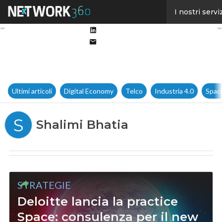
Facebook
I nostri servi
Twitter
Linkedin
Email
Ultimi articoli
Digital Economy
Telco
Industria 4.0
Spac
S
Shalimi Bhatia
STRATEGIE
Deloitte lancia la practice
Space: consulenza per il new