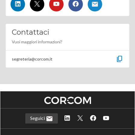
Contattaci
Vuoi maggiori informazioni?
content_copy
segreteria@corcom.it
Seguici