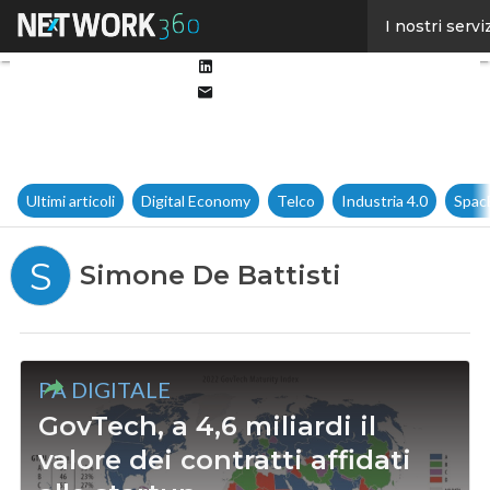
Facebook
I nostri servi
Twitter
Linkedin
Email
Ultimi articoli
Digital Economy
Telco
Industria 4.0
Spac
S
Simone De Battisti
PA DIGITALE
GovTech, a 4,6 miliardi il
valore dei contratti affidati