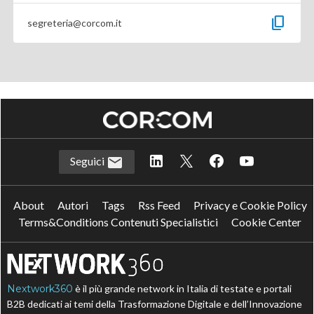
content_copy
segreteria@corcom.it
Seguici
About
Autori
Tags
Rss Feed
Privacy e Cookie Policy
Terms&Conditions Contenuti Specialistici
Cookie Center
Nextwork360
è il più grande network in Italia di testate e portali
B2B dedicati ai temi della Trasformazione Digitale e dell’Innovazione