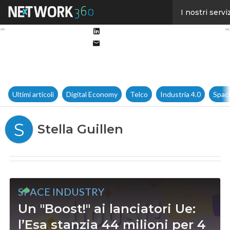
Facebook
I nostri servi
Twitter
Linkedin
Email
Ultimi articoli
Digital Economy
Telco
Industria 4.0
Spac
S
Stella Guillen
SPACE INDUSTRY
Un "Boost!" ai lanciatori Ue:
l’Esa stanzia 44 milioni per 4