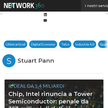
Facebook
I nostri servi
Twitter
Linkedin
Email
Ultimi articoli
Digital Economy
Telco
Industria 4.0
Spac
S
Stuart Pann
IL DEAL DA 5,4 MILIARDI
Chip, Intel rinuncia a Tower
Semiconductor: penale da