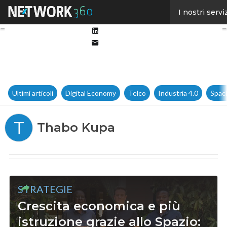
Facebook
I nostri servi
Twitter
Linkedin
Email
Ultimi articoli
Digital Economy
Telco
Industria 4.0
Spac
T
Thabo Kupa
STRATEGIE
Crescita economica e più
istruzione grazie allo Spazio: