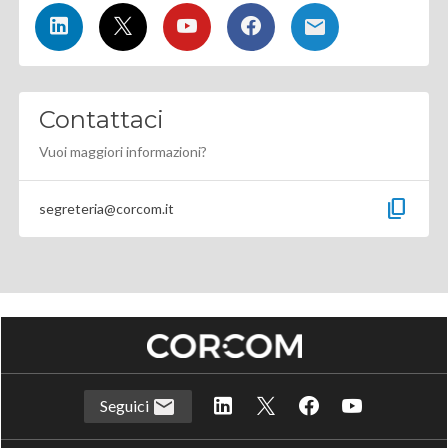
Contattaci
Vuoi maggiori informazioni?
content_copy
segreteria@corcom.it
Seguici