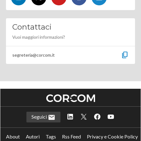
Contattaci
Vuoi maggiori informazioni?
content_copy
segreteria@corcom.it
Seguici
About
Autori
Tags
Rss Feed
Privacy e Cookie Policy