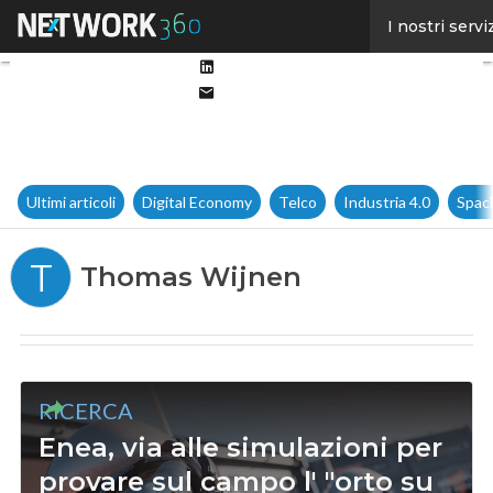
Facebook
I nostri servi
Twitter
Linkedin
Email
Ultimi articoli
Digital Economy
Telco
Industria 4.0
Spac
T
Thomas Wijnen
RICERCA
Enea, via alle simulazioni per
provare sul campo l' "orto su