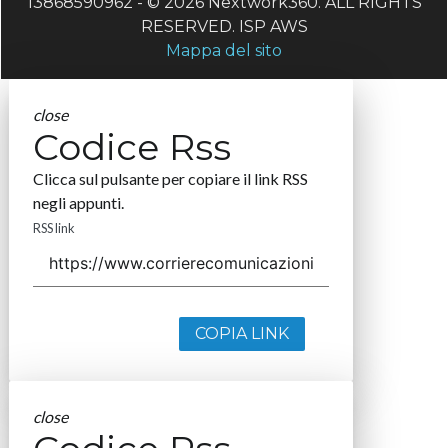
13868590962 - © 2026 Nextwork360. ALL RIGHTS
RESERVED. ISP AWS
Mappa del sito
close
Codice Rss
Clicca sul pulsante per copiare il link RSS
negli appunti.
RSS link
COPIA LINK
close