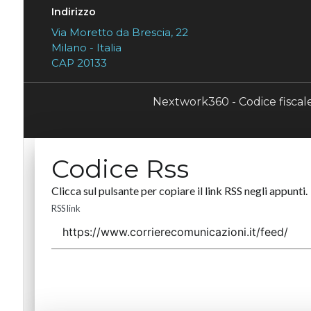
Indirizzo
Via Moretto da Brescia, 22
Milano - Italia
CAP 20133
Nextwork360 - Codice fisca
Codice Rss
Clicca sul pulsante per copiare il link RSS negli appunti.
RSS link