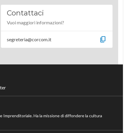
Contattaci
Vuoi maggiori informazioni?
content_copy
segreteria@corcom.it
ter
ne Imprenditoriale. Ha la missione di diffondere la cultura