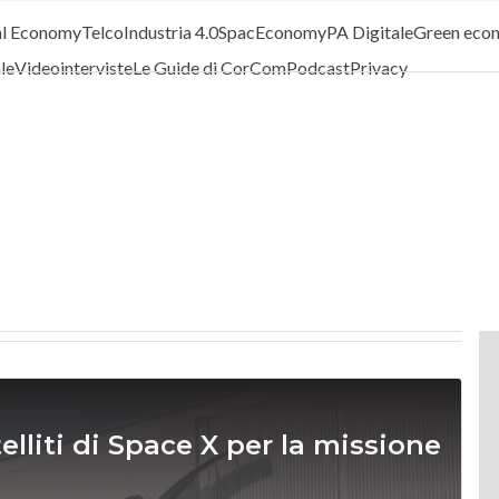
al Economy
Telco
Industria 4.0
SpacEconomy
PA Digitale
Green eco
ale
Videointerviste
Le Guide di CorCom
Podcast
Privacy
elliti di Space X per la missione