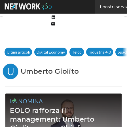
Facebook
I nostri servi
Twitter
Linkedin
Email
Ultimi articoli
Digital Economy
Telco
Industria 4.0
Spac
U
Umberto Giolito
LA NOMINA
EOLO rafforza il
management: Umberto