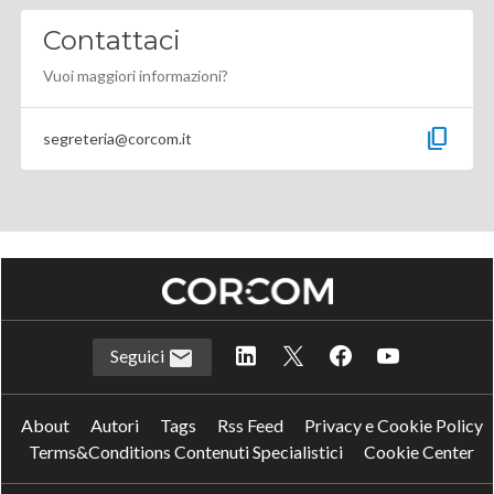
Contattaci
Vuoi maggiori informazioni?
content_copy
segreteria@corcom.it
Seguici
About
Autori
Tags
Rss Feed
Privacy e Cookie Policy
Terms&Conditions Contenuti Specialistici
Cookie Center