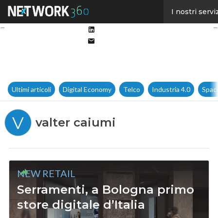
Facebook
I nostri servi
Twitter
Linkedin
Email
Ultimi articoli
Digital Economy
Telco
Industria 4.0
Spac
V
valter caiumi
NEW RETAIL
Serramenti, a Bologna primo
store digitale d’Italia