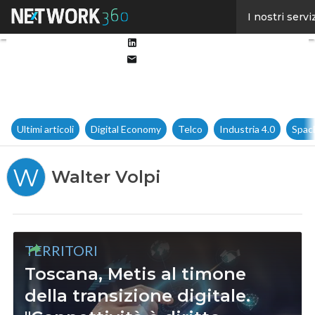
Facebook
I nostri servi
Twitter
Linkedin
Email
Ultimi articoli
Digital Economy
Telco
Industria 4.0
Spac
W
Walter Volpi
TERRITORI
Toscana, Metis al timone
della transizione digitale.