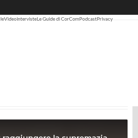
al Economy
Telco
Industria 4.0
SpacEconomy
PA Digitale
Green eco
ale
Videointerviste
Le Guide di CorCom
Podcast
Privacy
r raggiungere la supremazia