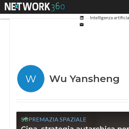
Facebook
Menu
Ultimi articoli
Digit
Twitter
Linkedin
Intelligenza artifici
Email
Wu Yansheng
W
SUPREMAZIA SPAZIALE
Cina, strategia autarchica pe