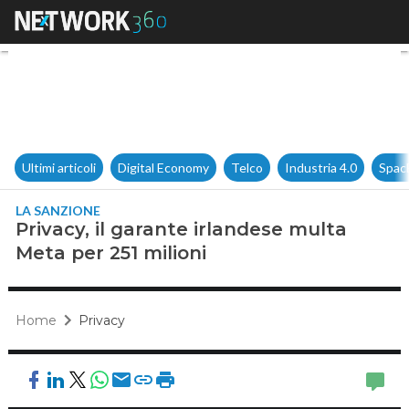
Privacy, il garante irlandese 
Ultimi articoli
Digital Economy
Telco
Industria 4.0
Spac
LA SANZIONE
Privacy, il garante irlandese multa
Meta per 251 milioni
Home
Privacy