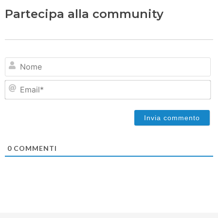
Partecipa alla community
N
Em
0
COMMENTI