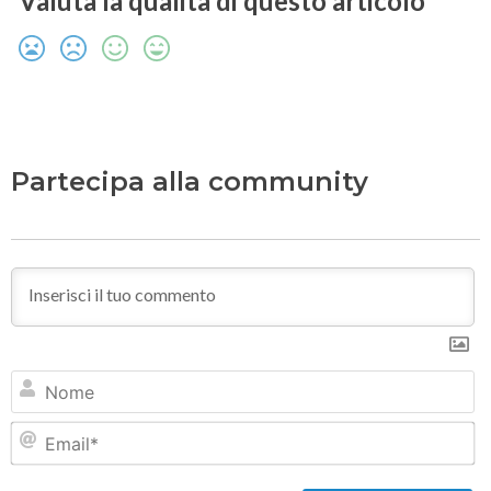
Valuta la qualità di questo articolo
Partecipa alla community
N
Em