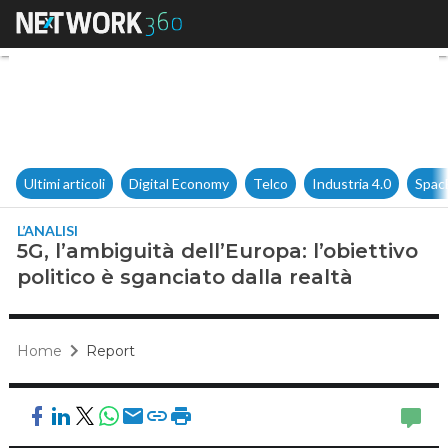
5G, l’ambiguità dell’Europa: l’
Ultimi articoli
Digital Economy
Telco
Industria 4.0
Spac
L’ANALISI
5G, l’ambiguità dell’Europa: l’obiettivo
politico è sganciato dalla realtà
Home
Report