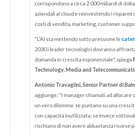
corrispondono a circa 2.000 miliardi di dolla
aziendali al cloud e reinvestendo i risparmi o
costi di vendita, marketing, customer suppo
“L’AI sta mettendo sotto pressione le
caten
2030 i leader tecnologici dovranno affronta
domanda in crescita esponenziale”, spiega
Technology, Media and Telecommunicati
Antonio Travaglini, Senior Partner di Ba
aggiunge: “I manager chiamati ad allocare ca
un vero dilemma: se puntano su una crescita
con capacità inutilizzata; se invece sottoval
rischiano di non avere abbastanza risorse pe