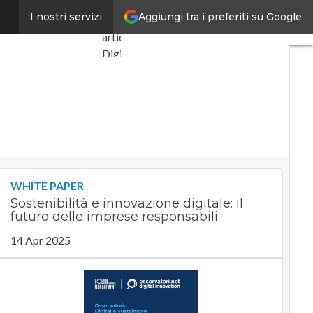
Aggiungi tra i preferiti su Google
0 miliardi l’anno
I nostri servizi
Ultimi
articoli
Digital
Economy
Telco
Industria
4.0
SpacEconomy
PA
Digitale
WHITE PAPER
Green
Sostenibilità e innovazione digitale: il
economy
futuro delle imprese responsabili
Intelligenza
artificiale
14 Apr 2025
Videointerviste
Le
Guide di
CorCom