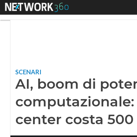
Menu
AI, boom di potenza
SCENARI
AI, boom di pote
computazionale: 
center costa 500 