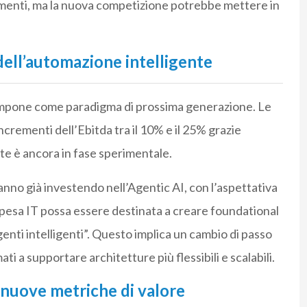
imenti, ma la nuova competizione potrebbe mettere in
dell’automazione intelligente
 impone come paradigma di prossima generazione. Le
crementi dell’Ebitda tra il 10% e il 25% grazie
rte è ancora in fase sperimentale.
anno già investendo nell’Agentic AI, con l’aspettativa
 spesa IT possa essere destinata a creare foundational
genti intelligenti”. Questo implica un cambio di passo
ati a supportare architetture più flessibili e scalabili.
e nuove metriche di valore