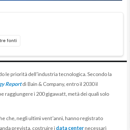
re fonti
ndo le priorità dell’industria tecnologica. Secondo la
gy Report
di Bain & Company, entro il 2030 il
e raggiungere i 200 gigawatt, metà dei quali solo
he che, negli ultimi vent’anni, hanno registrato
anda prevista, costruire i
data center
necessari