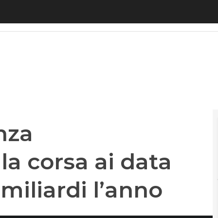
 computazionale: la corsa ai data center costa 50
nza
la corsa ai data
miliardi l’anno