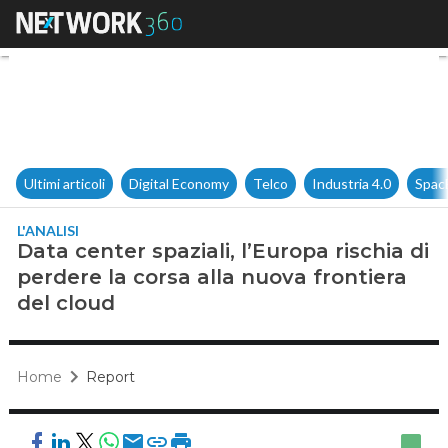
Data center spaziali, l’Europa 
Ultimi articoli
Digital Economy
Telco
Industria 4.0
Spac
L'ANALISI
Data center spaziali, l’Europa rischia di
perdere la corsa alla nuova frontiera
del cloud
Home
Report