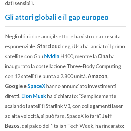
dati sensibili.
Gli attori globali e il gap europeo
Negli ultimi due anni, il settore ha visto una crescita
esponenziale.
Starcloud
negli Usa ha lanciato il primo
satellite con Gpu
Nvidia
H100, mentre la
Cina
ha
inaugurato la costellazione Three-Body Computing
con 12 satelliti e punta a 2.800 unità.
Amazon,
Google e
SpaceX
hanno annunciato investimenti
diretti.
Elon Musk
ha dichiarato: “Semplicemente
scalando i satelliti Starlink V3, con collegamenti laser
ad alta velocità, si può fare. SpaceX lo farà”.
Jeff
Bezos,
dal palco dell’Italian Tech Week, ha rincarato: