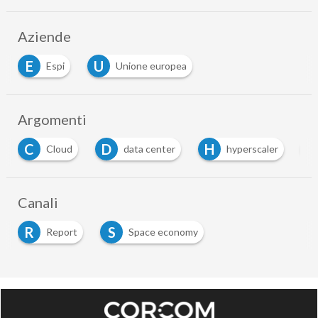
Aziende
E
U
Espi
Unione europea
Argomenti
D
H
S
data center
hyperscaler
sovranità digit
Canali
R
S
Report
Space economy