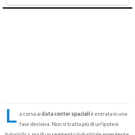
L
a corsa ai
data center spaziali
è entrata in una
fase decisiva. Non si tratta più di un’ipotesi
futuristica, ma di un segmento industriale emergente