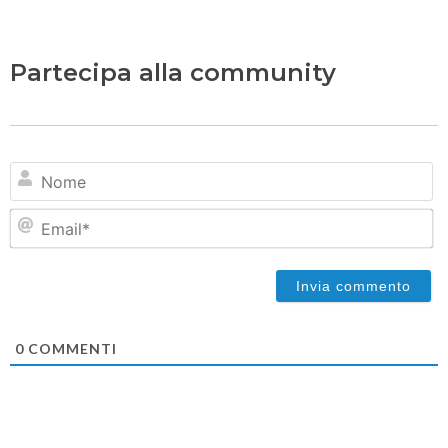
Partecipa alla community
N
Em
0
COMMENTI