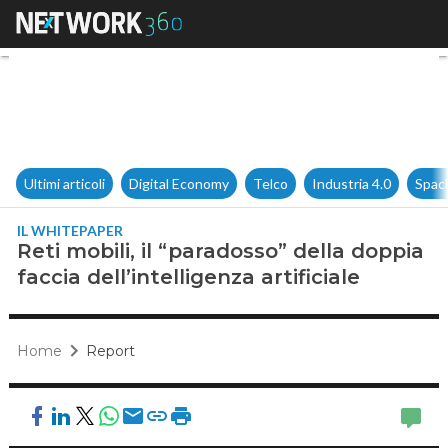
Reti mobili, il “paradosso” dell
Ultimi articoli
Digital Economy
Telco
Industria 4.0
Spac
IL WHITEPAPER
Reti mobili, il “paradosso” della doppia
faccia dell’intelligenza artificiale
Home
Report