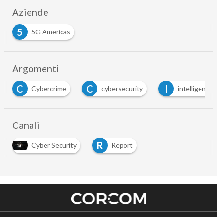
Aziende
5
5G Americas
Argomenti
C
I
R
cybersecurity
intelligenza artificiale
ret
…
Canali
R
Cyber Security
Report