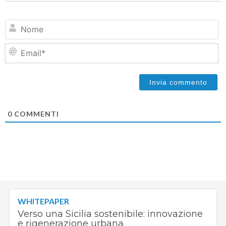
N
Em
0
COMMENTI
WHITEPAPER
Verso una Sicilia sostenibile: innovazione
e rigenerazione urbana