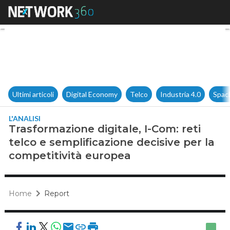
Trasformazione digitale, I-Com
Ultimi articoli
Digital Economy
Telco
Industria 4.0
Spac
L'ANALISI
Trasformazione digitale, I-Com: reti
telco e semplificazione decisive per la
competitività europea
Home
Report