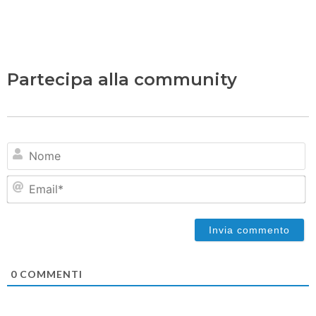
Partecipa alla community
N
Em
0
COMMENTI