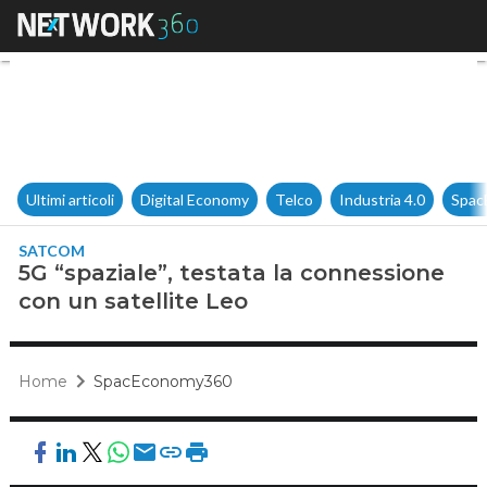
5G “spaziale”, testata la conn
Ultimi articoli
Digital Economy
Telco
Industria 4.0
Spac
SATCOM
5G “spaziale”, testata la connessione
con un satellite Leo
Home
SpacEconomy360