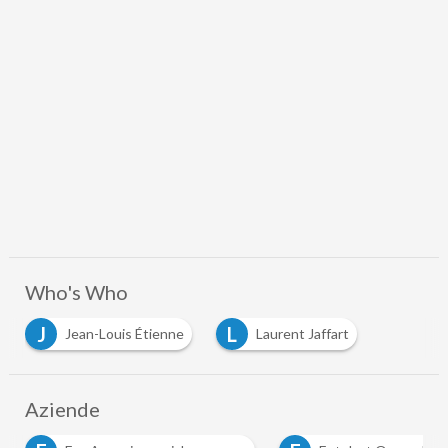
Who's Who
J
L
Jean-Louis Étienne
Laurent Jaffart
Aziende