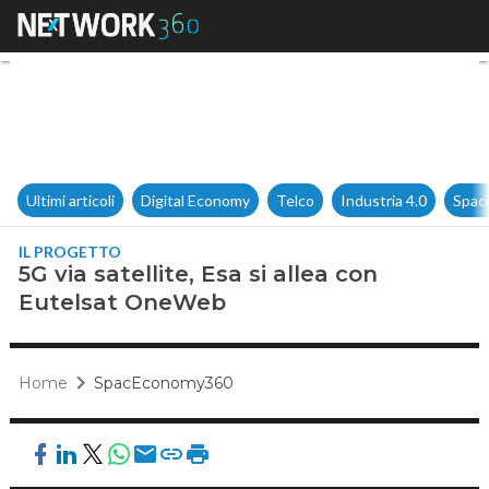
5G via satellite, Esa si allea
Ultimi articoli
Digital Economy
Telco
Industria 4.0
Spac
IL PROGETTO
5G via satellite, Esa si allea con
Eutelsat OneWeb
Home
SpacEconomy360