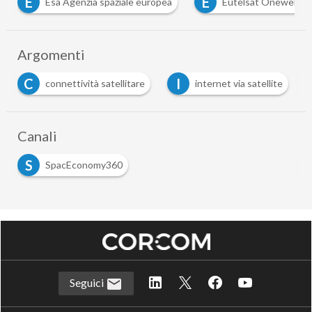
E
E
Esa Agenzia spaziale europea
Eutelsat Oneweb
Argomenti
C
I
connettività satellitare
internet via satellite
Canali
S
SpacEconomy360
Seguici