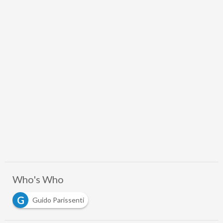
Who's Who
G
Guido Parissenti