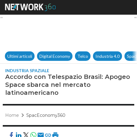
Accordo con Telespazio Brasi
Ultimi articoli
Digital Economy
Telco
Industria 4.0
Spac
INDUSTRIA SPAZIALE
Accordo con Telespazio Brasil: Apogeo
Space sbarca nel mercato
latinoamericano
Home
SpacEconomy360