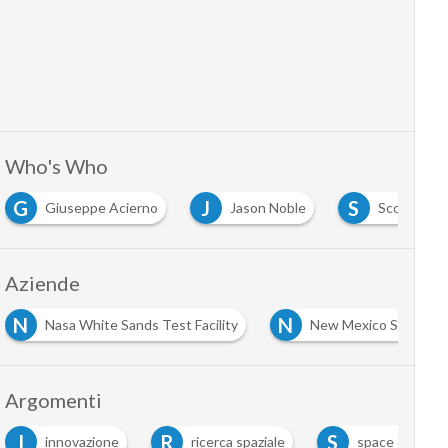
Who's Who
G
J
S
Giuseppe Acierno
Jason Noble
Scott McLa
Aziende
N
N
Nasa White Sands Test Facility
New Mexico State Uni
Argomenti
I
R
S
innovazione
ricerca spaziale
space econom