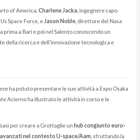
porto of America,
Charlene Jacka
, ingegnere capo
a Us Space Force, e
Jason Noble
, direttore del Nasa
a prima a Bari e poi nel Salento conoscendo un
nte della ricerca e dell’innovazione tecnologica e
ese ha potuto presentare le sue attività a Expo Osaka
e Acierno ha illustrato le attività in corso e le
basi per creare a Grottaglie un
hub congiunto euro-
i avanzati nel contesto U-space/Aam
, sfruttando la