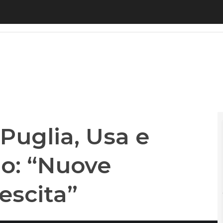
glia, Usa e Giappone. Acierno: “Nuove opportunità
Puglia, Usa e
o: “Nuove
escita”