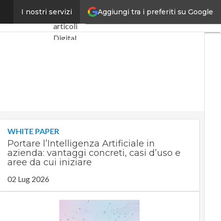
Aggiungi tra i preferiti su Google
 di crescita”
I nostri servizi
Ultimi
articoli
Digital
Economy
Telco
Industria
4.0
SpacEconomy
PA
Digitale
WHITE PAPER
Green
Portare l’Intelligenza Artificiale in
economy
azienda: vantaggi concreti, casi d’uso e
Intelligenza
aree da cui iniziare
artificiale
02 Lug 2026
Videointerviste
Le Guide
di
CorCom