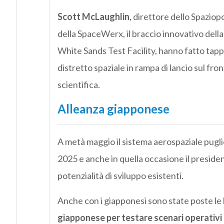
Scott McLaughlin
, direttore dello Spazio
della SpaceWerx, il braccio innovativo dell
White Sands Test Facility, hanno fatto tapp
distretto spaziale in rampa di lancio sul fro
scientifica.
Alleanza giapponese
A metà maggio il sistema aerospaziale pugli
2025 e anche in quella occasione il president
potenzialità di sviluppo esistenti.
Anche con i giapponesi sono state poste le 
giapponese per testare scenari operativ