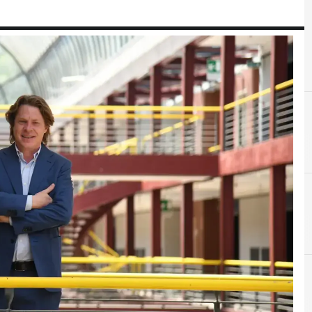
C
Charlene Jacka
D
Distretto Tecnologico Aerospaziale Pugliese
I
industria spaziale