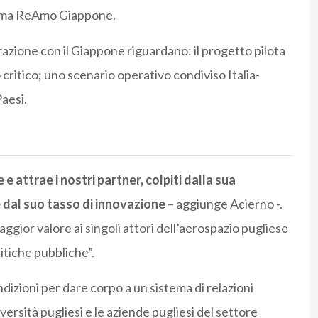
ramma ReAmo Giappone.
azione con il Giappone riguardano: il progetto pilota
 critico; uno scenario operativo condiviso Italia-
Paesi.
e attrae i nostri partner, colpiti dalla sua
e dal suo tasso di innovazione
– aggiunge Acierno -.
ggior valore ai singoli attori dell’aerospazio pugliese
itiche pubbliche”.
ondizioni per dare corpo a un sistema di relazioni
versità pugliesi e le aziende pugliesi del settore