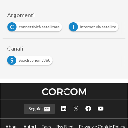
Argomenti
C
I
connettività satellitare
internet via satellite
…
Canali
S
SpacEconomy360
Seguici
About
Autori
Tags
Rss Feed
Privacy e Cookie Policy