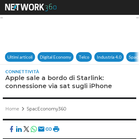
Apple sale a bordo di Starlink
Ultimi articoli
Digital Economy
Telco
Industria 4.0
Spac
CONNETTIVITÀ
Apple sale a bordo di Starlink:
connessione via sat sugli iPhone
Home
SpacEconomy360