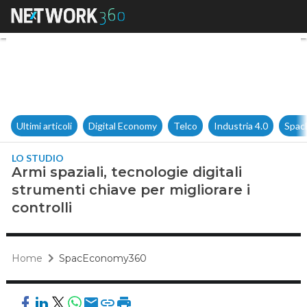
Armi spaziali, tecnologie digit
Ultimi articoli
Digital Economy
Telco
Industria 4.0
Spac
LO STUDIO
Armi spaziali, tecnologie digitali
strumenti chiave per migliorare i
controlli
Home
SpacEconomy360