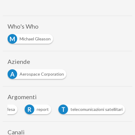
Who's Who
M
Michael Gleason
Aziende
A
Aerospace Corporation
Argomenti
R
T
difesa
report
telecomunicazioni satellitari
Canali