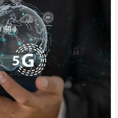
A
Air
5
C
5g