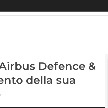
Airbus Defence & Space l’ampliamento della sua co
 Airbus Defence &
nto della sua
o