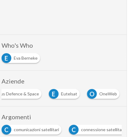
Who's Who
E
Eva Berneke
Aziende
E
O
bus Defence & Space
Eutelsat
OneWeb
Argomenti
C
I
comunicazioni satellitari
connessione satellitare