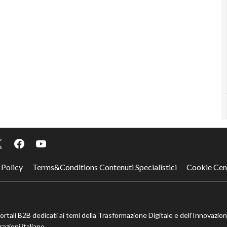
 Policy
Terms&Conditions Contenuti Specialistici
Cookie Cen
portali B2B dedicati ai temi della Trasformazione Digitale e dell’Innovazio
azioni italiane.