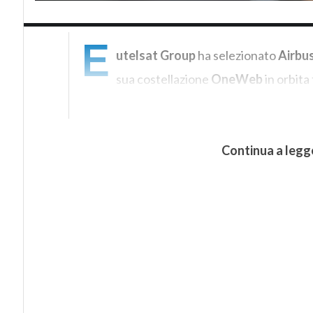
E
utelsat Group
ha selezionato
Airbu
sua costellazione
OneWeb
in orbita
Continua a legg