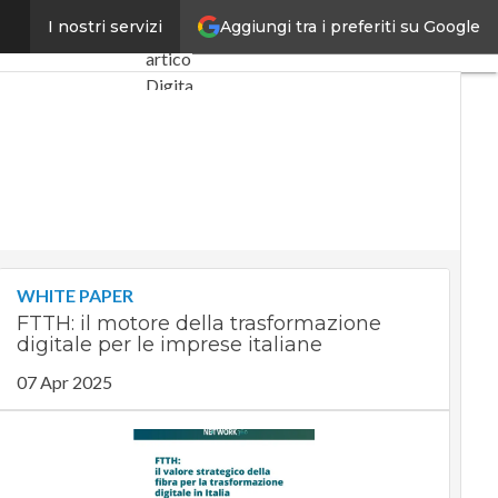
Aggiungi tra i preferiti su Google
stellazione Leo
I nostri servizi
Ultimi
articoli
Digital
Economy
Telco
Industria
4.0
SpacEconomy
PA
Digitale
WHITE PAPER
Green
FTTH: il motore della trasformazione
economy
digitale per le imprese italiane
Intelligenza
artificiale
07 Apr 2025
Videointerviste
Le
Guide di
CorCom