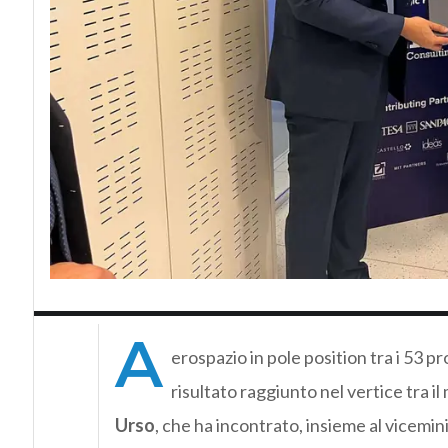
A
erospazio in pole position tra i 53 pro
risultato raggiunto nel vertice tra il
Urso
, che ha incontrato, insieme al vicemin