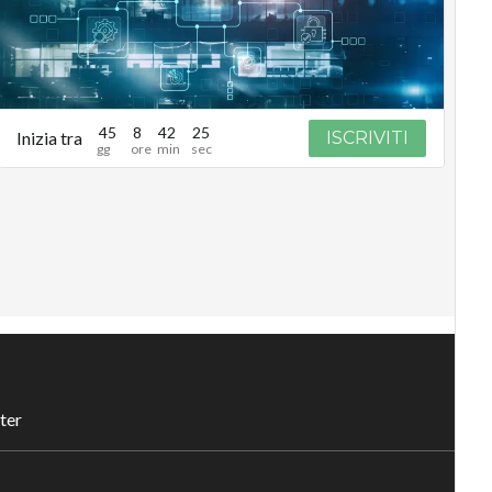
45
8
42
24
Inizia tra
ISCRIVITI
ter