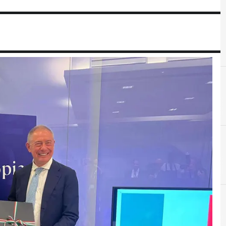
A
Abdulla bin Touk
G
governo Emirati Arabi Uniti
A
aerospazio