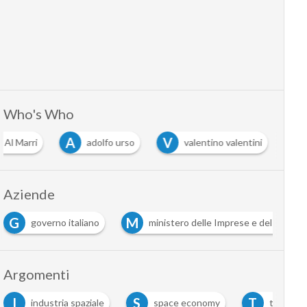
Who's Who
A
V
 Al Marri
adolfo urso
valentino valentini
Aziende
G
M
governo italiano
ministero delle Imprese e del Made in
Argomenti
I
S
T
industria spaziale
space economy
telecomun