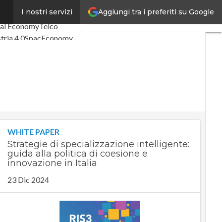
Aggiungi tra i preferiti su Google
I nostri servizi
i articoli
tal Economy
Telco
tria 4.0
SpacEconomy
igitale
Green economy
ligenza artificiale
ointerviste
uide di CorCom
Podcast
acy
WHITE PAPER
Strategie di specializzazione intelligente:
guida alla politica di coesione e
innovazione in Italia
23 Dic 2024