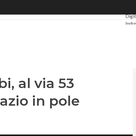
, al via 53 progetti: l’aerospazio in pole position
Ultim
Digi
Indus
PA D
Intel
Vide
Le G
Priv
i, al via 53
azio in pole