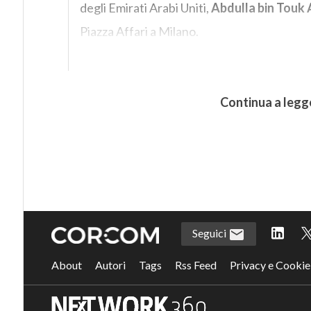
degli Emirati Arabi Uniti,
Abdulla bin Touk 
Piazza Affari a Milano.
Continua a legg
Seguici
About
Autori
Tags
Rss Feed
Privacy e Cookie