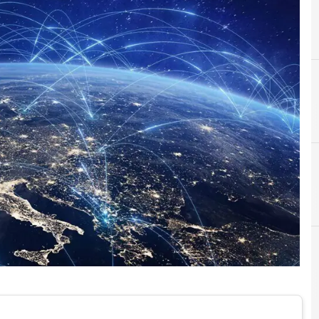
A
Agenzia Spaziale Italiana (Asi)
C
comunicazioni satellitari