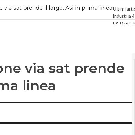
 via sat prende il largo, Asi in prima linea
Ultimi arti
Industria 4
PA Digital
Intelligenz
Videointer
Podcast
Pr
one via sat prende
ima linea