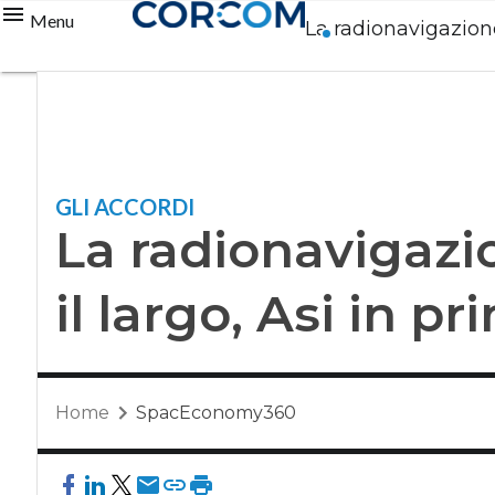
Menu
La radionavigazione
GLI ACCORDI
La radionavigazi
il largo, Asi in pr
Home
SpacEconomy360