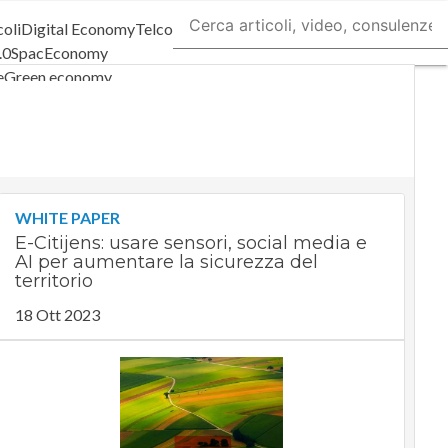
coli
Digital Economy
Telco
.0
SpacEconomy
e
Green economy
a artificiale
viste
Le Guide di CorCom
ivacy
WHITE PAPER
E-Citijens: usare sensori, social media e
AI per aumentare la sicurezza del
territorio
18 Ott 2023