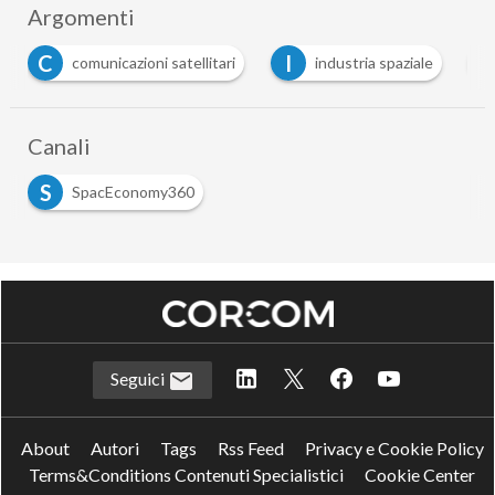
Argomenti
C
I
N
comunicazioni satellitari
industria spaziale
Canali
S
SpacEconomy360
Seguici
About
Autori
Tags
Rss Feed
Privacy e Cookie Policy
Terms&Conditions Contenuti Specialistici
Cookie Center