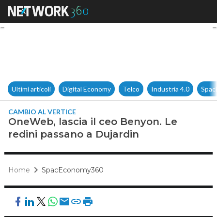
OneWeb, lascia il ceo Benyon.
Ultimi articoli
Digital Economy
Telco
Industria 4.0
Spac
CAMBIO AL VERTICE
OneWeb, lascia il ceo Benyon. Le
redini passano a Dujardin
Home
SpacEconomy360