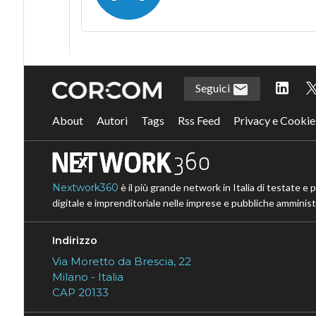
Seguici
About
Autori
Tags
Rss Feed
Privacy e Cookie
Nextwork360
è il più grande network in Italia di testate e 
digitale e imprenditoriale nelle imprese e pubbliche amministr
Indirizzo
Via Moretto da Brescia, 22
Milano - Italia
CAP 20133