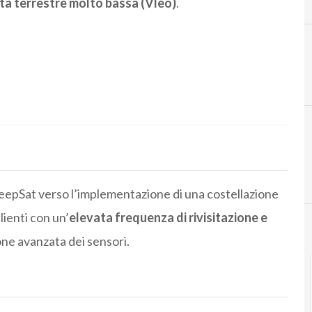
ta terrestre molto bassa (Vleo)
.
C
I
costellazioni satellitari
innovazione
DeepSat verso l’implementazione di una costellazione
lienti con un’
elevata frequenza di rivisitazione e
one avanzata dei sensori.