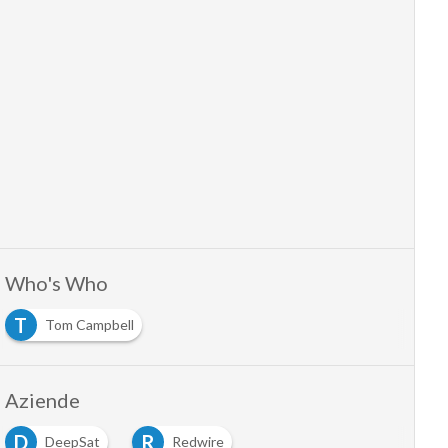
Who's Who
T
Tom Campbell
Aziende
D
R
DeepSat
Redwire