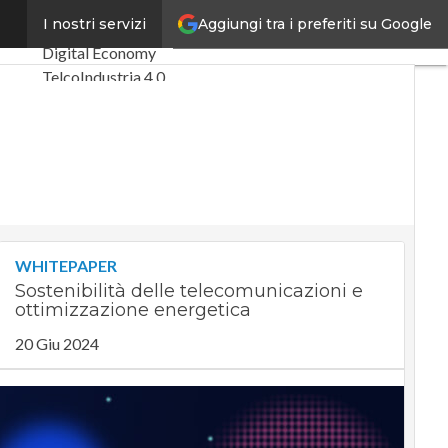
Aggiungi tra i preferiti su Google
dwire
I nostri servizi
Ultimi articoli
Digital Economy
Telco
Industria 4.0
SpacEconomy
PA Digitale
Green economy
Intelligenza
artificiale
Videointerviste
Le Guide di
WHITEPAPER
CorCom
Sostenibilità delle telecomunicazioni e
Podcast
Privacy
ottimizzazione energetica
20 Giu 2024