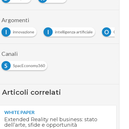
Argomenti
I
O
intelligenza artificiale
Osservazione della Terra
Canali
S
SpacEconomy360
Articoli correlati
WHITE PAPER
Extended Reality nel business: stato
dell’arte, sfide e opportunità