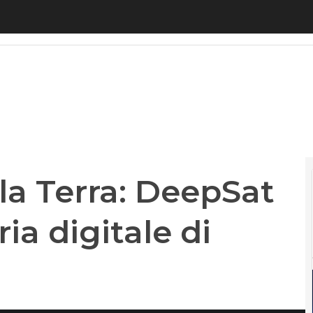
Terra: DeepSat sceglie l’ingegneria digitale di Re
la Terra: DeepSat
ia digitale di