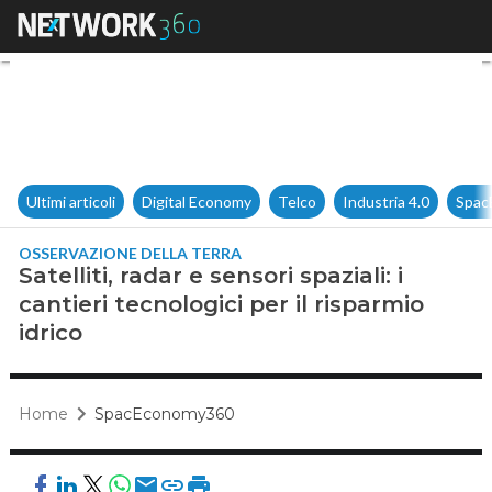
Satelliti, radar e sensori spazia
Ultimi articoli
Digital Economy
Telco
Industria 4.0
Spac
OSSERVAZIONE DELLA TERRA
Satelliti, radar e sensori spaziali: i
cantieri tecnologici per il risparmio
idrico
Home
SpacEconomy360