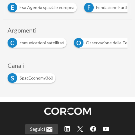
E
F
Esa Agenzia spaziale europea
Fondazione Earth a
Argomenti
C
O
comunicazioni satellitari
Osservazione della Terra
Canali
S
SpacEconomy360
Seguici