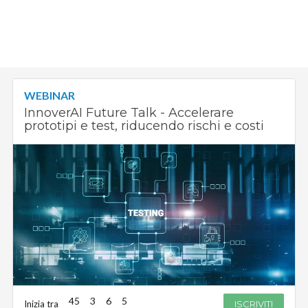
WEBINAR
InnoverAI Future Talk - Accelerare
prototipi e test, riducendo rischi e costi
45
3
6
4
Inizia tra
ISCRIVITI