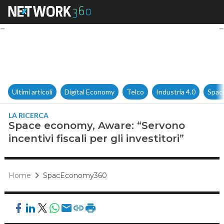
Space economy, Aware: “Servono
Ultimi articoli
Digital Economy
Telco
Industria 4.0
Spac
LA RICERCA
Space economy, Aware: “Servono
incentivi fiscali per gli investitori”
Home
SpacEconomy360