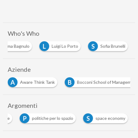
Who's Who
L
S
Emma Bagnulo
Luigi Lo Porto
Sofia Brunelli
Aziende
A
B
Aware Think Tank
Bocconi School of Management
Argomenti
P
S
aziale
politiche per lo spazio
space economy