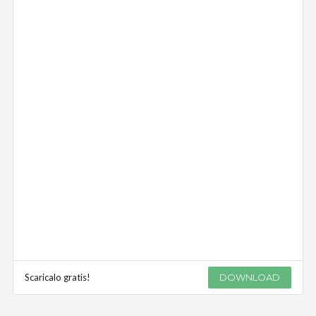
Scaricalo gratis!
DOWNLOAD