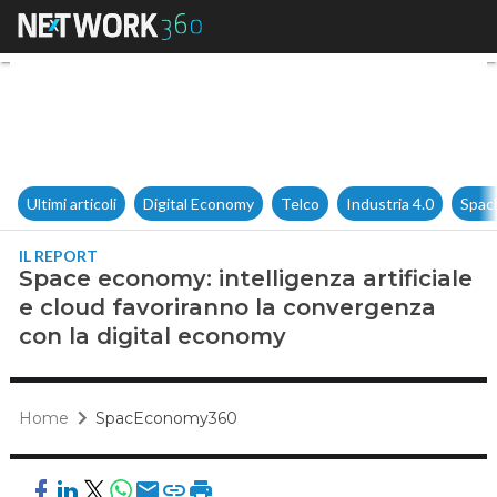
Space economy: intelligenza a
Ultimi articoli
Digital Economy
Telco
Industria 4.0
Spac
IL REPORT
Space economy: intelligenza artificiale
e cloud favoriranno la convergenza
con la digital economy
Home
SpacEconomy360