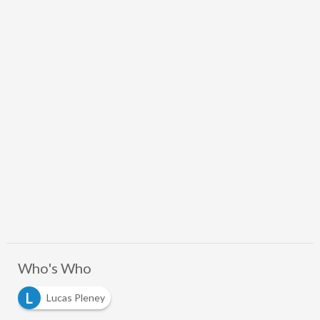
Who's Who
L
Lucas Pleney