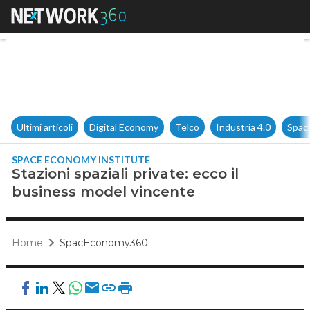
Stazioni spaziali private: ecc
Ultimi articoli
Digital Economy
Telco
Industria 4.0
Spac
SPACE ECONOMY INSTITUTE
Stazioni spaziali private: ecco il
business model vincente
Home
SpacEconomy360