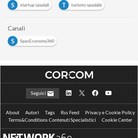
S
T
startup spaziali
turismo spaziale
Canali
S
SpacEconomy360
Seguici
About
Autori
Tags
Rss Feed
Privacy e Cookie Policy
Terms&Conditions Contenuti Specialistici
Cookie Center