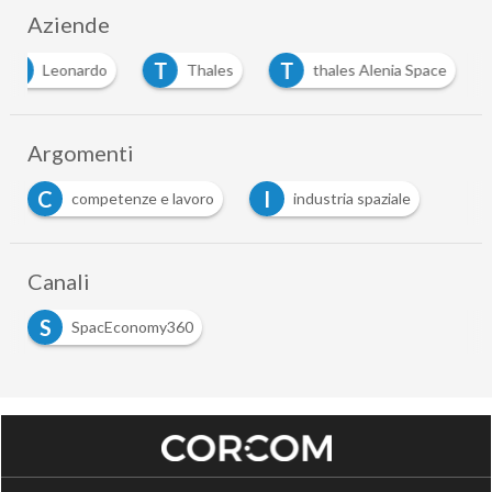
Aziende
L
T
T
Leonardo
Thales
thales Alenia Space
Argomenti
C
I
competenze e lavoro
industria spaziale
Canali
S
SpacEconomy360