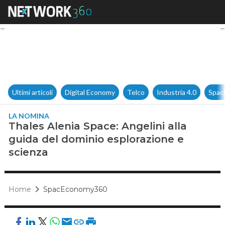
Thales Alenia Space: Angelini
Ultimi articoli
Digital Economy
Telco
Industria 4.0
Spac
LA NOMINA
Thales Alenia Space: Angelini alla
guida del dominio esplorazione e
scienza
Home
SpacEconomy360