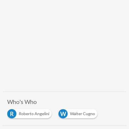
Who's Who
R
W
Roberto Angelini
Walter Cugno