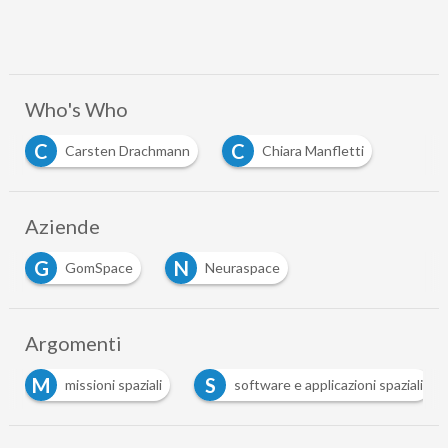
Who's Who
C
C
Carsten Drachmann
Chiara Manfletti
Aziende
G
N
GomSpace
Neuraspace
Argomenti
S
T
software e applicazioni spaziali
telecomunicazioni sa