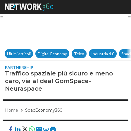
Traffico spaziale più sicuro
Ultimi articoli
Digital Economy
Telco
Industria 4.0
Spac
PARTNERSHIP
Traffico spaziale più sicuro e meno
caro, via al deal GomSpace-
Neuraspace
Home
SpacEconomy360