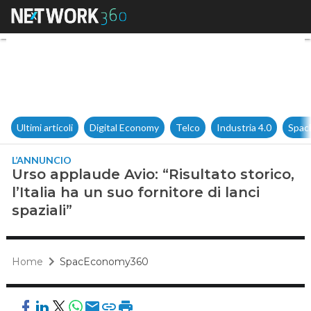
Urso applaude Avio: “Risultato s
Ultimi articoli
Digital Economy
Telco
Industria 4.0
Spac
L’ANNUNCIO
Urso applaude Avio: “Risultato storico,
l’Italia ha un suo fornitore di lanci
spaziali”
Home
SpacEconomy360