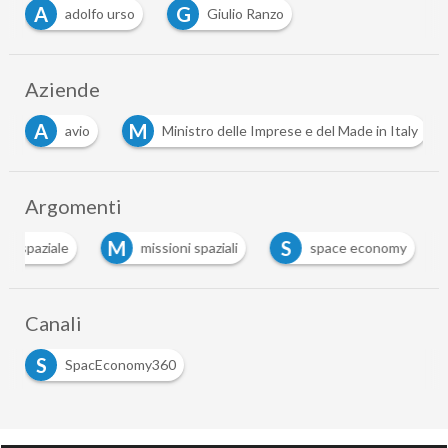
A
G
adolfo urso
Giulio Ranzo
Aziende
A
M
avio
Ministro delle Imprese e del Made in Italy
Argomenti
M
S
ria spaziale
missioni spaziali
space economy
Canali
S
SpacEconomy360