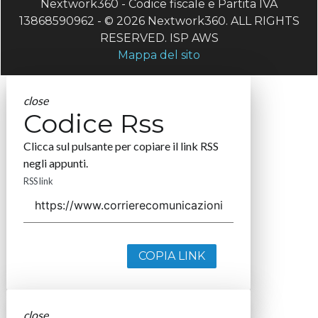
Nextwork360 - Codice fiscale e Partita IVA
13868590962 - © 2026 Nextwork360. ALL RIGHTS
RESERVED. ISP AWS
Mappa del sito
close
Codice Rss
Clicca sul pulsante per copiare il link RSS
negli appunti.
RSS link
COPIA LINK
close