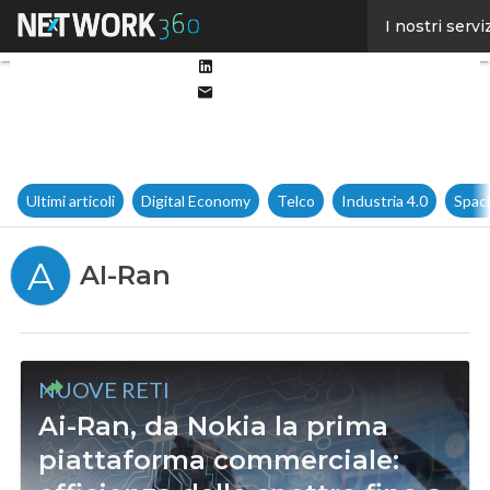
Facebook
I nostri servi
Twitter
Linkedin
Email
Ultimi articoli
Digital Economy
Telco
Industria 4.0
Spac
A
AI-Ran
NUOVE RETI
Ai-Ran, da Nokia la prima
piattaforma commerciale: