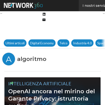
Facebook
I nostri servi
Twitter
Linkedin
Email
Ultimi articoli
Digital Economy
Telco
Industria 4.0
Spac
A
algoritmo
INTELLIGENZA ARTIFICIALE
OpenAI ancora nel mirino del
Garante Privacy: istruttoria