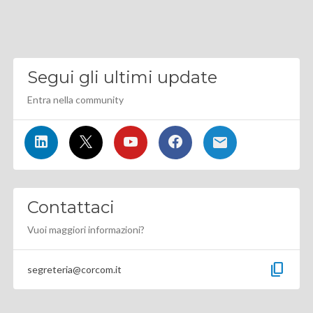
Segui gli ultimi update
Entra nella community
Contattaci
Vuoi maggiori informazioni?
content_copy
segreteria@corcom.it