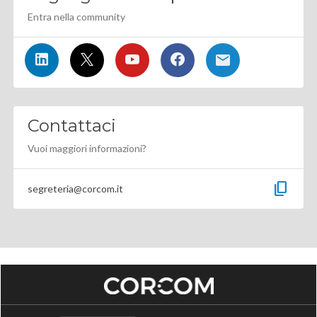
Entra nella community
Contattaci
Vuoi maggiori informazioni?
content_copy
segreteria@corcom.it