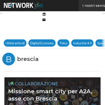
Facebook
I nostri servi
Twitter
Linkedin
Email
Ultimi articoli
Digital Economy
Telco
Industria 4.0
Spac
B
brescia
LA COLLABORAZIONE
Missione smart city per A2A,
asse con Brescia