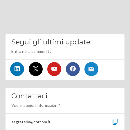
Segui gli ultimi update
Entra nella community
Contattaci
Vuoi maggiori informazioni?
content_copy
segreteria@corcom.it