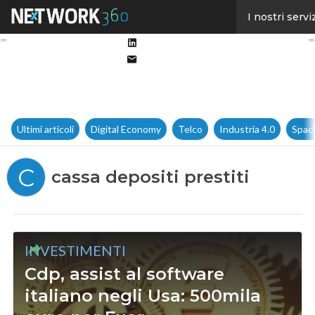
Facebook
I nostri servi
Twitter
Linkedin
Email
Ultimi articoli
Digital Economy
Telco
Industria 4.0
Spac
C
cassa depositi prestiti
INVESTIMENTI
Cdp, assist al software
italiano negli Usa: 500mila