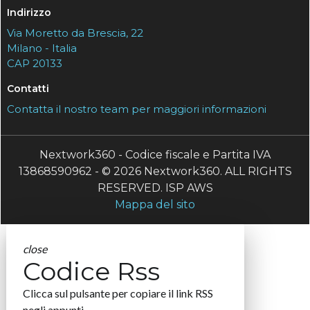
Indirizzo
Via Moretto da Brescia, 22
Milano - Italia
CAP 20133
Contatti
Contatta il nostro team per maggiori informazioni
Nextwork360 - Codice fiscale e Partita IVA
13868590962 - © 2026 Nextwork360. ALL RIGHTS
RESERVED. ISP AWS
Mappa del sito
close
Codice Rss
Clicca sul pulsante per copiare il link RSS
negli appunti.