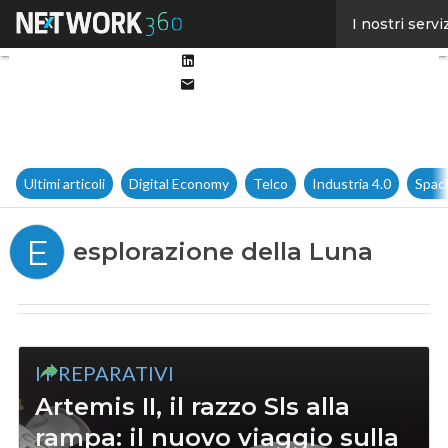
Facebook
I nostri servi
Twitter
Linkedin
Email
Ultimi articoli
Digital Economy
Telco
Industria 4.0
Spac
E
esplorazione della Luna
I PREPARATIVI
Artemis II, il razzo Sls alla
rampa: il nuovo viaggio sulla