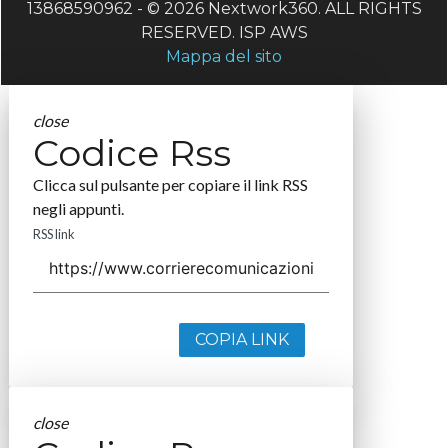
13868590962 - © 2026 Nextwork360. ALL RIGHTS
RESERVED. ISP AWS
Mappa del sito
close
Codice Rss
Clicca sul pulsante per copiare il link RSS
negli appunti.
RSS link
COPIA LINK
close