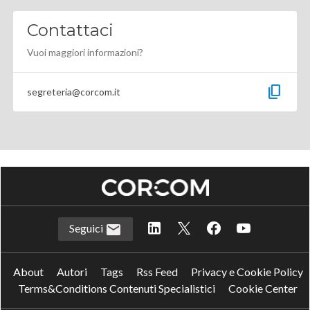
Contattaci
Vuoi maggiori informazioni?
content_copy
segreteria@corcom.it
Seguici
About
Autori
Tags
Rss Feed
Privacy e Cookie Policy
Terms&Conditions Contenuti Specialistici
Cookie Center