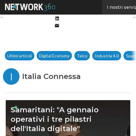
Facebook
I nostri servi
Twitter
Linkedin
Email
Ultimi articoli
Digital Economy
Telco
Industria 4.0
Spac
I
Italia Connessa
Samaritani: "A gennaio
operativi i tre pilastri
dell'Italia digitale"