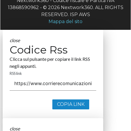
Nextwork360 - Codice fiscale e Partita IVA
13868590962 - © 2026 Nextwork360. ALL RIGHTS
RESERVED. ISP AWS
Mappa del sito
close
Codice Rss
Clicca sul pulsante per copiare il link RSS
negli appunti.
RSS link
COPIA LINK
close