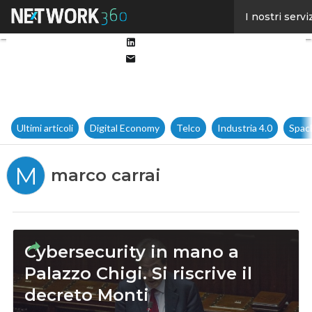
Facebook
I nostri servi
Twitter
Linkedin
Email
Ultimi articoli
Digital Economy
Telco
Industria 4.0
Spac
M
marco carrai
Cybersecurity in mano a
Palazzo Chigi. Si riscrive il
decreto Monti