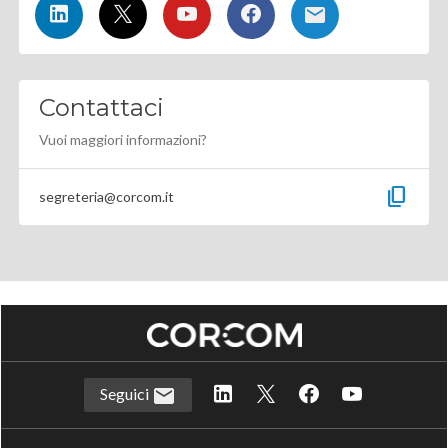
Contattaci
Vuoi maggiori informazioni?
content_copy
segreteria@corcom.it
Seguici