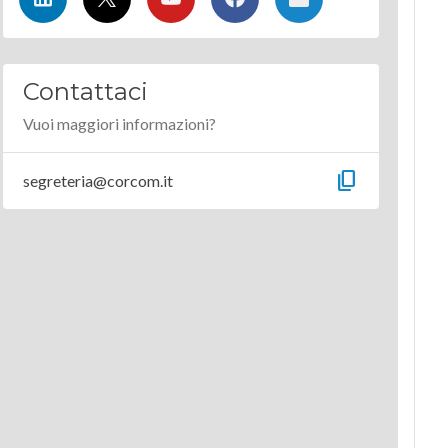
Contattaci
Vuoi maggiori informazioni?
content_copy
segreteria@corcom.it