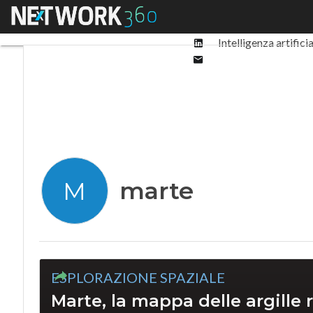
Facebook
Menu
Ultimi articoli
Digit
Twitter
Linkedin
Intelligenza artifici
Email
marte
M
ESPLORAZIONE SPAZIALE
Marte, la mappa delle argille r