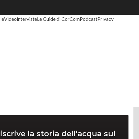
al Economy
Telco
Industria 4.0
SpacEconomy
PA Digitale
Green eco
ale
Videointerviste
Le Guide di CorCom
Podcast
Privacy
iscrive la storia dell’acqua sul