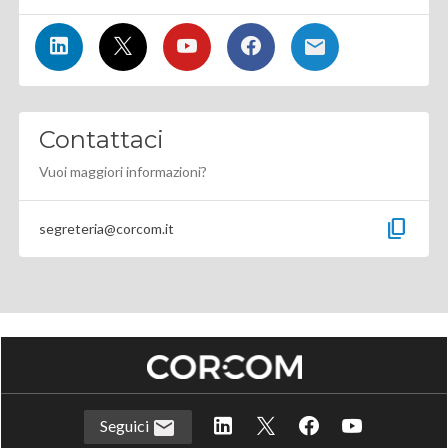
Contattaci
Vuoi maggiori informazioni?
content_copy
segreteria@corcom.it
Seguici