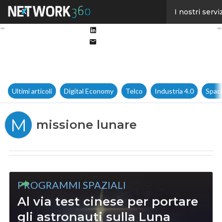
Facebook
I nostri servi
Twitter
Linkedin
Email
Ultimi articoli
Digital Economy
Telco
Industria 4.0
Spac
M
missione lunare
PROGRAMMI SPAZIALI
Al via test cinese per portare
gli astronauti sulla Luna