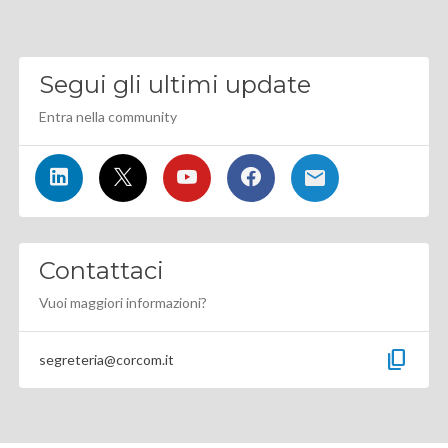
Segui gli ultimi update
Entra nella community
Contattaci
Vuoi maggiori informazioni?
content_copy
segreteria@corcom.it