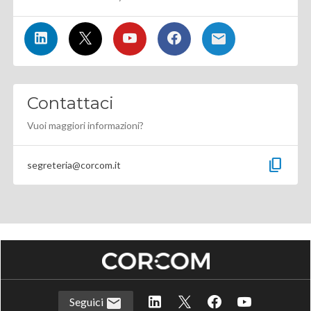
Contattaci
Vuoi maggiori informazioni?
content_copy
segreteria@corcom.it
Seguici