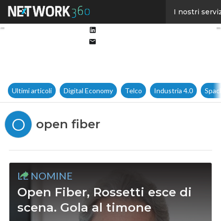
Facebook
I nostri servi
Twitter
Linkedin
Email
Ultimi articoli
Digital Economy
Telco
Industria 4.0
Spac
O
open fiber
LE NOMINE
Open Fiber, Rossetti esce di
scena. Gola al timone